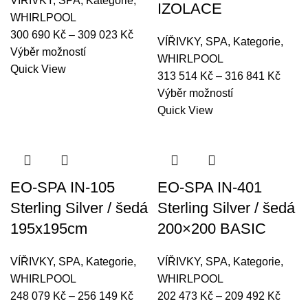
VÍŘIVKY
,
SPA
,
Kategorie
,
IZOLACE
WHIRLPOOL
Rozpětí
300 690
Kč
–
309 023
Kč
VÍŘIVKY
,
SPA
,
Kategorie
,
Tento
cen:
Výběr možností
WHIRLPOOL
produkt
300
Quick View
Rozpě
313 514
Kč
–
316 841
Kč
má
690 Kč
Tento
cen:
Výběr možností
více
až
produkt
313
Quick View
variant.
309
má
514 
Možnosti
023 Kč
více
až
lze
variant.
316
vybrat
Možnosti
841 
EO-SPA IN-105
EO-SPA IN-401
na
lze
Sterling Silver / šedá
Sterling Silver / šedá
stránce
vybrat
produktu
195x195cm
200×200 BASIC
na
stránce
VÍŘIVKY
,
SPA
,
Kategorie
,
VÍŘIVKY
,
SPA
,
Kategorie
,
produktu
WHIRLPOOL
WHIRLPOOL
Rozpětí
Rozpě
248 079
Kč
–
256 149
Kč
202 473
Kč
–
209 492
Kč