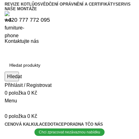
REVIZE KOTLŮ
OSVĚDČENÍ OPRÁVNĚNÍ A CERTIFIKÁTY
SERVIS
NAŠE MONTÁŽE
+420 777 772 095
Kontaktujte nás
Hledat
Přihlásit / Registrovat
0
položka
0
Kč
Menu
0
položka
0
Kč
CENOVÁ KALKULACE
DOTACE
PORADNA TČ
O NÁS
Chci zpracovat nezávaznou nabídku