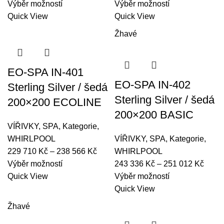
Tento
cen:
Tento
cen:
Výběr možností
Výběr možností
produkt
248
produkt
202
Quick View
Quick View
má
079 Kč
má
473 
Žhavé
více
až
více
až
variant.
256
variant.
209
Možnosti
149 Kč
Možnosti
492 
EO-SPA IN-401
lze
lze
EO-SPA IN-402
Sterling Silver / šedá
vybrat
vybrat
Sterling Silver / šedá
200×200 ECOLINE
na
na
200×200 BASIC
stránce
stránce
VÍŘIVKY
,
SPA
,
Kategorie
,
produktu
produktu
WHIRLPOOL
VÍŘIVKY
,
SPA
,
Kategorie
,
Rozpětí
229 710
Kč
–
238 566
Kč
WHIRLPOOL
Tento
cen:
Rozpě
Výběr možností
243 336
Kč
–
251 012
Kč
produkt
229
Tento
cen:
Quick View
Výběr možností
má
710 Kč
produkt
243
Quick View
více
až
má
336 
Žhavé
variant.
238
více
až