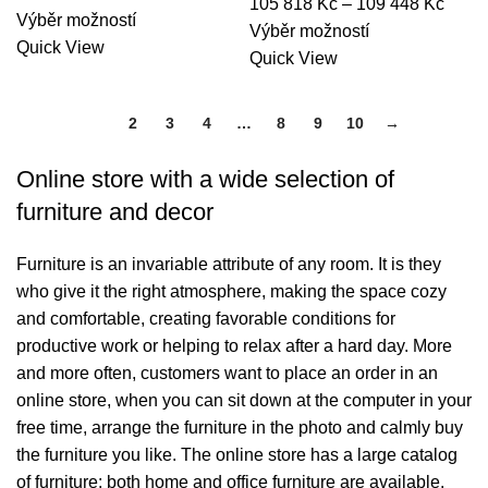
Rozpě
105 818
Kč
–
109 448
Kč
Tento
cen:
Výběr možností
Tento
cen:
Výběr možností
produkt
275
Quick View
produkt
105
Quick View
má
651 Kč
má
818 
více
až
více
až
1
2
3
4
…
8
9
10
→
variant.
285
variant.
109
Možnosti
955 Kč
Možnosti
448 
Online store with a wide selection of
lze
lze
furniture and decor
vybrat
vybrat
na
na
Furniture is an invariable attribute of any room. It is they
stránce
stránce
who give it the right atmosphere, making the space cozy
produktu
produktu
and comfortable, creating favorable conditions for
productive work or helping to relax after a hard day. More
and more often, customers want to place an order in an
online store, when you can sit down at the computer in your
free time, arrange the furniture in the photo and calmly buy
the furniture you like. The online store has a large catalog
of furniture: both home and office furniture are available.