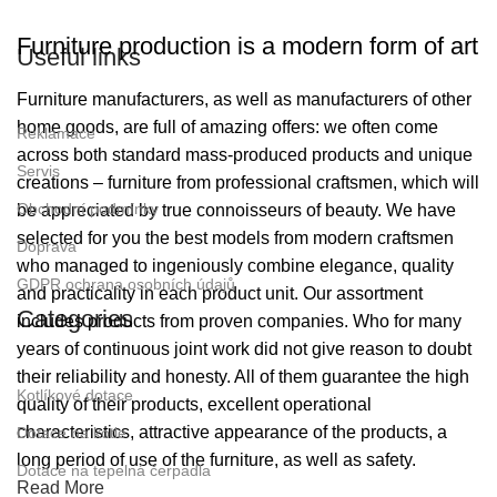
Furniture production is a modern form of art
Useful links
Furniture manufacturers, as well as manufacturers of other
home goods, are full of amazing offers: we often come
Reklamace
across both standard mass-produced products and unique
Servis
creations – furniture from professional craftsmen, which will
Obchodní podmínky
be appreciated by true connoisseurs of beauty. We have
selected for you the best models from modern craftsmen
Doprava
who managed to ingeniously combine elegance, quality
GDPR ochrana osobních údajů
and practicality in each product unit. Our assortment
Categories
includes products from proven companies. Who for many
years of continuous joint work did not give reason to doubt
their reliability and honesty. All of them guarantee the high
Kotlíkové dotace
quality of their products, excellent operational
characteristics, attractive appearance of the products, a
Dotace na kotle
long period of use of the furniture, as well as safety.
Dotace na tepelná čerpadla
Read More