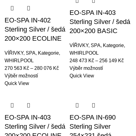
Možnosti
566 Kč
variant.
251
lze
Možnosti
012 
EO-SPA IN-403
vybrat
lze
EO-SPA IN-402
Sterling Silver / šedá
na
vybrat
Sterling Silver / šedá
200×200 BASIC
stránce
na
200×200 ECOLINE
produktu
stránce
VÍŘIVKY
,
SPA
,
Kategorie
,
produktu
VÍŘIVKY
,
SPA
,
Kategorie
,
WHIRLPOOL
Rozpě
WHIRLPOOL
248 473
Kč
–
256 149
Kč
Rozpětí
Tento
cen:
270 563
Kč
–
280 076
Kč
Výběr možností
Tento
cen:
produkt
248
Výběr možností
Quick View
produkt
270
má
473 
Quick View
má
563 Kč
více
až
více
až
variant.
256
variant.
280
Možnosti
149 
Možnosti
076 Kč
lze
EO-SPA IN-403
EO-SPA IN-690
lze
vybrat
Sterling Silver / šedá
Sterling Silver
vybrat
na
200×200 ECOLINE
254×231 šedá