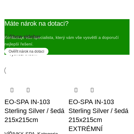
Máte nárok na dotaci?
Zobrazeno 1. – 12. z 112 výsledků
Show sidebar
Kontaktuje vás specialista, který vám vše vysvětlí a doporučí
Zobrazit
9
12
18
24
nejlepší řešení.
Ověřit nárok na dotaci
EO-SPA IN-103
EO-SPA IN-103
Sterling Silver / šedá
Sterling Silver / šedá
215x215cm
215x215cm
EXTRÉMNÍ