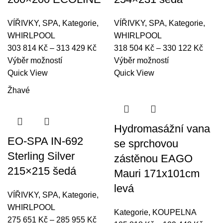
na
stránce
stránce
produktu
VÍŘIVKY
,
SPA
,
Kategorie
,
VÍŘIVKY
,
SPA
,
Kategorie
,
produktu
WHIRLPOOL
WHIRLPOOL
Rozpětí
Rozpě
303 814
Kč
–
313 429
Kč
318 504
Kč
–
330 122
Kč
Tento
cen:
Tento
cen:
Výběr možností
Výběr možností
produkt
303
produkt
318
Quick View
Quick View
má
814 Kč
má
504 
Žhavé
více
až
více
až
variant.
313
variant.
330
Možnosti
429 Kč
Možnosti
122 
Hydromasážní vana
lze
lze
EO-SPA IN-692
se sprchovou
vybrat
vybrat
Sterling Silver
zástěnou EAGO
na
na
215×215 šedá
Mauri 171x101cm
stránce
stránce
produktu
produktu
levá
VÍŘIVKY
,
SPA
,
Kategorie
,
WHIRLPOOL
Kategorie
,
KOUPELNA
Rozpětí
275 651
Kč
–
285 955
Kč