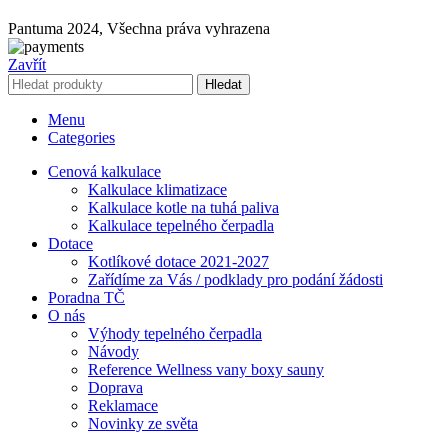
Pantuma 2024, Všechna práva vyhrazena
Zavřít
Hledat
Menu
Categories
Cenová kalkulace
Kalkulace klimatizace
Kalkulace kotle na tuhá paliva
Kalkulace tepelného čerpadla
Dotace
Kotlíkové dotace 2021-2027
Zařídíme za Vás / podklady pro podání žádosti
Poradna TČ
O nás
Výhody tepelného čerpadla
Návody
Reference Wellness vany boxy sauny
Doprava
Reklamace
Novinky ze světa