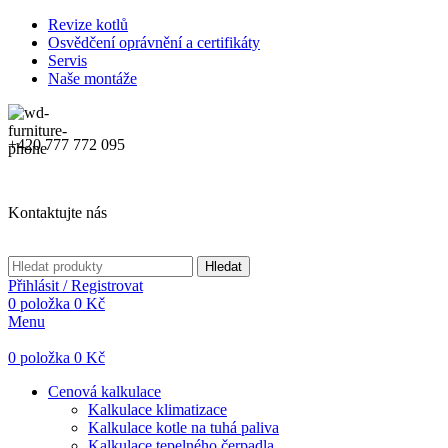
Revize kotlů
Osvědčení oprávnění a certifikáty
Servis
Naše montáže
+420 777 772 095
Kontaktujte nás
Hledat
Přihlásit / Registrovat
0
položka
0
Kč
Menu
0
položka
0
Kč
Cenová kalkulace
Kalkulace klimatizace
Kalkulace kotle na tuhá paliva
Kalkulace tepelného čerpadla