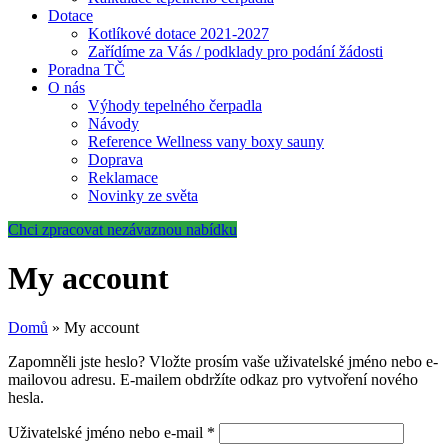
Dotace
Kotlíkové dotace 2021-2027
Zařídíme za Vás / podklady pro podání žádosti
Poradna TČ
O nás
Výhody tepelného čerpadla
Návody
Reference Wellness vany boxy sauny
Doprava
Reklamace
Novinky ze světa
Chci zpracovat nezávaznou nabídku
My account
Domů
»
My account
Zapomněli jste heslo? Vložte prosím vaše uživatelské jméno nebo e-
mailovou adresu. E-mailem obdržíte odkaz pro vytvoření nového
hesla.
Povinné
Uživatelské jméno nebo e-mail
*