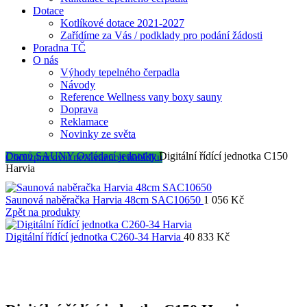
Dotace
Kotlíkové dotace 2021-2027
Zařídíme za Vás / podklady pro podání žádosti
Poradna TČ
O nás
Výhody tepelného čerpadla
Návody
Reference Wellness vany boxy sauny
Doprava
Reklamace
Novinky ze světa
Domů
SAUNY
Ovládací jednotky
Digitální řídící jednotka C150
Chci zpracovat nezávaznou nabídku
Harvia
Saunová naběračka Harvia 48cm SAC10650
1 056
Kč
Zpět na produkty
Digitální řídící jednotka C260-34 Harvia
40 833
Kč