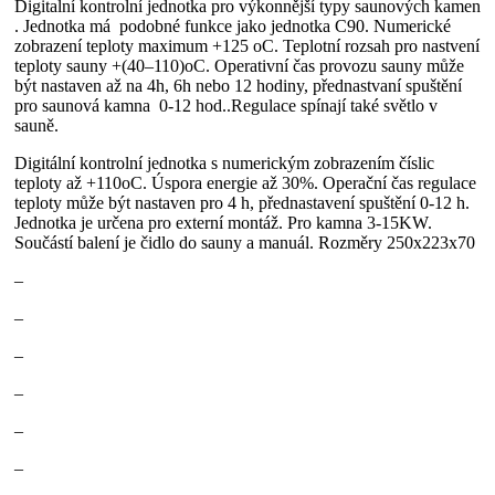
Digitalní kontrolní jednotka pro výkonnější typy saunových kamen
. Jednotka má podobné funkce jako jednotka C90. Numerické
zobrazení teploty maximum +125 oC. Teplotní rozsah pro nastvení
teploty sauny +(40–110)oC. Operativní čas provozu sauny může
být nastaven až na 4h, 6h nebo 12 hodiny, přednastvaní spuštění
pro saunová kamna 0-12 hod..Regulace spínají také světlo v
sauně.
Digitální kontrolní jednotka s numerickým zobrazením číslic
teploty až +110oC. Úspora energie až 30%. Operační čas regulace
teploty může být nastaven pro 4 h, přednastavení spuštění 0-12 h.
Jednotka je určena pro externí montáž. Pro kamna 3-15KW.
Součástí balení je čidlo do sauny a manuál. Rozměry 250x223x70
–
–
–
–
–
–