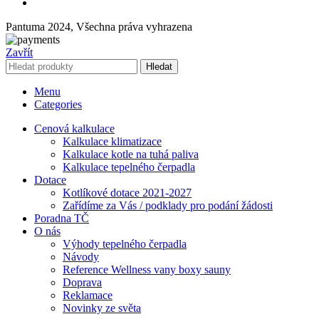
Pantuma 2024, Všechna práva vyhrazena
Zavřít
Hledat
Menu
Categories
Cenová kalkulace
Kalkulace klimatizace
Kalkulace kotle na tuhá paliva
Kalkulace tepelného čerpadla
Dotace
Kotlíkové dotace 2021-2027
Zařídíme za Vás / podklady pro podání žádosti
Poradna TČ
O nás
Výhody tepelného čerpadla
Návody
Reference Wellness vany boxy sauny
Doprava
Reklamace
Novinky ze světa