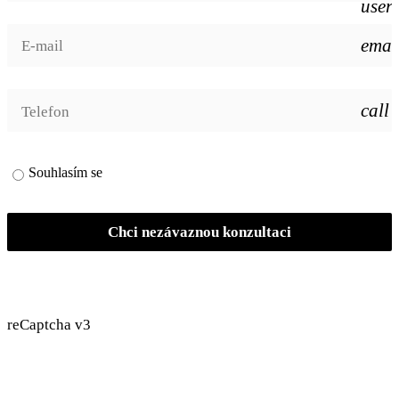
user
emai
call
Souhlasím se
zpracováním osobních údajů
Chci nezávaznou konzultaci
reCaptcha v3