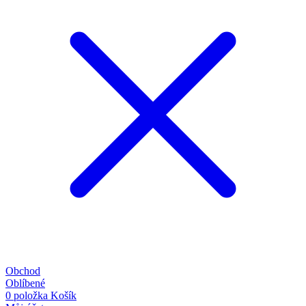
Obchod
Oblíbené
0
položka
Košík