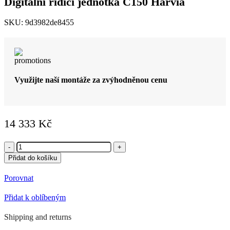
Digitální řídící jednotka C150 Harvia
SKU:
9d3982de8455
Využijte naší montáže za zvýhodněnou cenu
14 333
Kč
Digitální
řídící
Přidat do košíku
jednotka
C150
Porovnat
Harvia
množství
Přidat k oblíbeným
Shipping and returns