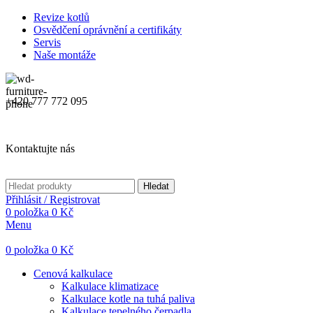
Revize kotlů
Osvědčení oprávnění a certifikáty
Servis
Naše montáže
+420 777 772 095
Kontaktujte nás
Hledat
Přihlásit / Registrovat
0
položka
0
Kč
Menu
0
položka
0
Kč
Cenová kalkulace
Kalkulace klimatizace
Kalkulace kotle na tuhá paliva
Kalkulace tepelného čerpadla