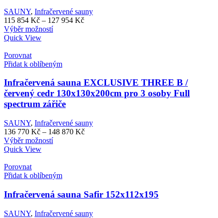
produktu
SAUNY
,
Infračervené sauny
Rozpětí
115 854
Kč
–
127 954
Kč
Tento
cen:
Výběr možností
produkt
115
Quick View
má
854 Kč
více
až
Porovnat
variant.
127
Přidat k oblíbeným
Možnosti
954 Kč
lze
Infračervená sauna EXCLUSIVE THREE B /
vybrat
červený cedr 130x130x200cm pro 3 osoby Full
na
spectrum zářiče
stránce
produktu
SAUNY
,
Infračervené sauny
Rozpětí
136 770
Kč
–
148 870
Kč
Tento
cen:
Výběr možností
produkt
136
Quick View
má
770 Kč
více
až
Porovnat
variant.
148
Přidat k oblíbeným
Možnosti
870 Kč
lze
Infračervená sauna Safir 152x112x195
vybrat
na
SAUNY
,
Infračervené sauny