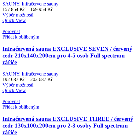
SAUNY
,
Infračervené sauny
Rozpětí
157 854
Kč
–
169 954
Kč
Tento
cen:
Výběr možností
produkt
157
Quick View
má
854 Kč
více
až
Porovnat
variant.
169
Přidat k oblíbeným
Možnosti
954 Kč
lze
Infračervená sauna EXCLUSIVE SEVEN / červený
vybrat
cedr 210x140x200cm pro 4-5 osob Full spectrum
na
zářiče
stránce
produktu
SAUNY
,
Infračervené sauny
Rozpětí
192 687
Kč
–
202 687
Kč
Tento
cen:
Výběr možností
produkt
192
Quick View
má
687 Kč
více
až
Porovnat
variant.
202
Přidat k oblíbeným
Možnosti
687 Kč
lze
Infračervená sauna EXCLUSIVE THREE / červený
vybrat
cedr 130x100x200cm pro 2-3 osoby Full spectrum
na
zářiče
stránce