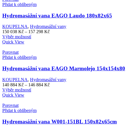
Přidat k oblíbeným
Hydromasážní vana EAGO Laudo 180x82x65
KOUPELNA
,
Hydromasážní vany
Rozpětí
150 038
Kč
–
157 298
Kč
Tento
cen:
Výběr možností
produkt
150
Quick View
má
038 Kč
více
až
Porovnat
variant.
157
Přidat k oblíbeným
Možnosti
298 Kč
lze
Hydromasážní vana EAGO Marmolejo 154x154x80
vybrat
na
KOUPELNA
,
Hydromasážní vany
stránce
Rozpětí
140 884
Kč
–
146 884
Kč
produktu
Tento
cen:
Výběr možností
produkt
140
Quick View
má
884 Kč
více
až
Porovnat
variant.
146
Přidat k oblíbeným
Možnosti
884 Kč
lze
Hydromasážní vana W001-151BL 150x82x65cm
vybrat