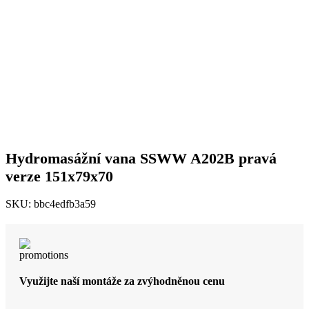
až
121
856 Kč
Hydromasážní vana SSWW A202B pravá
verze 151x79x70
SKU:
bbc4edfb3a59
Využijte naší montáže za zvýhodněnou cenu