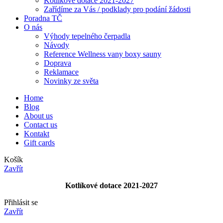
Kotlíkové dotace 2021-2027
Zařídíme za Vás / podklady pro podání žádosti
Poradna TČ
O nás
Výhody tepelného čerpadla
Návody
Reference Wellness vany boxy sauny
Doprava
Reklamace
Novinky ze světa
Home
Blog
About us
Contact us
Kontakt
Gift cards
Košík
Zavřít
Kotlíkové dotace 2021-2027
Přihlásit se
Zavřít