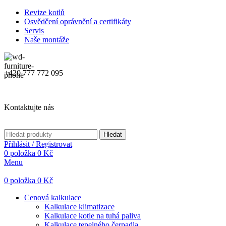
Revize kotlů
Osvědčení oprávnění a certifikáty
Servis
Naše montáže
+420 777 772 095
Kontaktujte nás
Hledat
Přihlásit / Registrovat
0
položka
0
Kč
Menu
0
položka
0
Kč
Cenová kalkulace
Kalkulace klimatizace
Kalkulace kotle na tuhá paliva
Kalkulace tepelného čerpadla