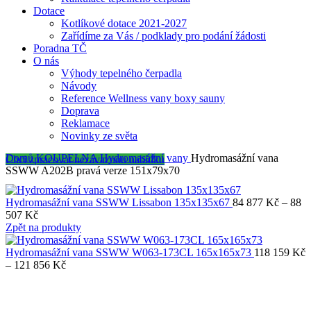
Dotace
Kotlíkové dotace 2021-2027
Zařídíme za Vás / podklady pro podání žádosti
Poradna TČ
O nás
Výhody tepelného čerpadla
Návody
Reference Wellness vany boxy sauny
Doprava
Reklamace
Novinky ze světa
Domů
KOUPELNA
Hydromasážní vany
Hydromasážní vana
Chci zpracovat nezávaznou nabídku
SSWW A202B pravá verze 151x79x70
Hydromasážní vana SSWW Lissabon 135x135x67
84 877
Kč
–
88
Rozpětí
507
Kč
cen:
Zpět na produkty
84
877 Kč
Hydromasážní vana SSWW W063-173CL 165x165x73
118 159
Kč
až
Rozpětí
–
121 856
Kč
88
cen:
507 Kč
118
159 Kč