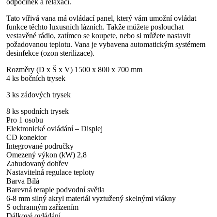
odpočinek a relaxaci.
Tato vířivá vana má ovládací panel, který vám umožní ovládat
funkce těchto luxusních lázních. Takže můžete poslouchat
vestavěné rádio, zatímco se koupete, nebo si můžete nastavit
požadovanou teplotu. Vana je vybavena automatickým systémem
desinfekce (ozon sterilizace).
Rozměry (D x Š x V) 1500 x 800 x 700 mm
4 ks bočních trysek
3 ks zádových trysek
8 ks spodních trysek
Pro 1 osobu
Elektronické ovládání – Displej
CD konektor
Integrované područky
Omezený výkon (kW) 2,8
Zabudovaný dohřev
Nastavitelná regulace teploty
Barva Bílá
Barevná terapie podvodní světla
6-8 mm silný akryl materiál vyztužený skelnými vlákny
S ochranným zařízením
Dálkové ovládání