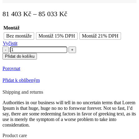
Rozpětí
81 403
Kč
–
85 033
Kč
cen:
Montáž
81
Bez montáže
Montáž 15% DPH
Montáž 21% DPH
403 Kč
Vyčistit
až
Hydromasážní
85
vana
Přidat do košíku
SSWW
033 Kč
A202B
Porovnat
pravá
verze
Přidat k oblíbeným
151x79x70
množství
Shipping and returns
Authorities in our business will tell in no uncertain terms that Lorem
Ipsum is that huge, huge no no to forswear forever. Not so fast, I’d
say, there are some redeeming factors in favor of greeking text, as its
use is merely the symptom of a worse problem to take into
consideration.
Product care