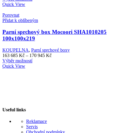
produkt
163
Quick View
má
685 Kč
více
až
Porovnat
variant.
170
Přidat k oblíbeným
Možnosti
945 Kč
lze
Parní sprchový box Mocoori SHA1010205
vybrat
100x100x219
na
stránce
KOUPELNA
,
Parní sprchové boxy
produktu
Rozpětí
163 685
Kč
–
170 945
Kč
Tento
cen:
Výběr možností
produkt
163
Quick View
má
685 Kč
více
až
variant.
170
Možnosti
945 Kč
lze
vybrat
na
stránce
Useful links
produktu
Reklamace
Servis
Obchodní podmínky