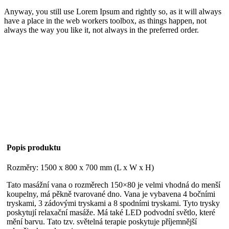
Anyway, you still use Lorem Ipsum and rightly so, as it will always
have a place in the web workers toolbox, as things happen, not
always the way you like it, not always in the preferred order.
Popis produktu
Rozměry: 1500 x 800 x 700 mm (L x W x H)
Tato masážní vana o rozměrech 150×80 je velmi vhodná do menší
koupelny, má pěkně tvarované dno. Vana je vybavena 4 bočními
tryskami, 3 zádovými tryskami a 8 spodními tryskami. Tyto trysky
poskytují relaxační masáže. Má také LED podvodní světlo, které
mění barvu. Tato tzv. světelná terapie poskytuje příjemnější