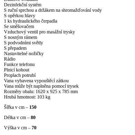
Dezinfekční systém
S ruční sprchou a držákem na shromažďování vody
S opěrkou hlavy
1 ks hydraulického čerpadla
Se směšovačem
Vzduchový ventil pro masážní trysky
S nosným rámem
S podvodními světly
S přepadem
Nastavitelné nožičky
Rádio
Funkce telefonu
Plnicí kohout
Proplach potrubí
Vana vybavena vypouštěcí zátkou
Vana může být naplněna pomocí trysek
Rozměry obalu: 1620 x 925 x 785 mm
Hrubá hmotnost: 103 kg
Šířka v cm –
150
Délka v cm –
80
Výška v cm –
70