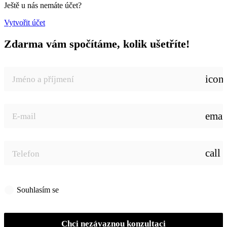
Ještě u nás nemáte účet?
Vytvořit účet
Zdarma vám spočítáme, kolik ušetříte!
icon
emai
call
Souhlasím se
zpracováním osobních údajů
Chci nezávaznou konzultaci