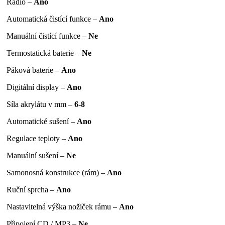
Rádio –
Ano
Automatická čistící funkce –
Ano
Manuální čistící funkce –
Ne
Termostatická baterie –
Ne
Páková baterie –
Ano
Digitální display –
Ano
Síla akrylátu v mm –
6-8
Automatické sušení –
Ano
Regulace teploty –
Ano
Manuální sušení –
Ne
Samonosná konstrukce (rám) –
Ano
Ruční sprcha –
Ano
Nastavitelná výška nožiček rámu –
Ano
Připojení CD / MP3 –
Ne