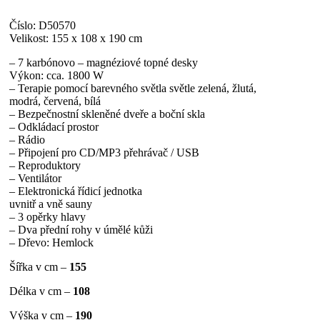
Číslo: D50570
Velikost: 155 x 108 x 190 cm
– 7 karbónovo – magnéziové topné desky
Výkon: cca. 1800 W
– Terapie pomocí barevného světla světle zelená, žlutá,
modrá, červená, bílá
– Bezpečnostní skleněné dveře a boční skla
– Odkládací prostor
– Rádio
– Připojení pro CD/MP3 přehrávač / USB
– Reproduktory
– Ventilátor
– Elektronická řídicí jednotka
uvnitř a vně sauny
– 3 opěrky hlavy
– Dva přední rohy v úmělé kůži
– Dřevo: Hemlock
Šířka v cm –
155
Délka v cm –
108
Výška v cm –
190