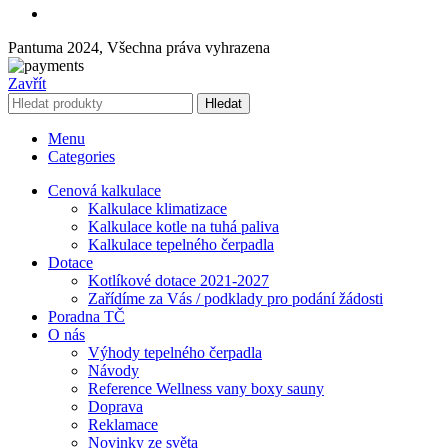
Pantuma 2024, Všechna práva vyhrazena
Zavřít
Hledat
Menu
Categories
Cenová kalkulace
Kalkulace klimatizace
Kalkulace kotle na tuhá paliva
Kalkulace tepelného čerpadla
Dotace
Kotlíkové dotace 2021-2027
Zařídíme za Vás / podklady pro podání žádosti
Poradna TČ
O nás
Výhody tepelného čerpadla
Návody
Reference Wellness vany boxy sauny
Doprava
Reklamace
Novinky ze světa