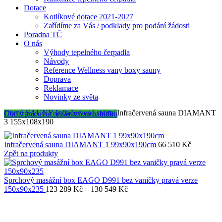
Dotace
Kotlíkové dotace 2021-2027
Zařídíme za Vás / podklady pro podání žádosti
Poradna TČ
O nás
Výhody tepelného čerpadla
Návody
Reference Wellness vany boxy sauny
Doprava
Reklamace
Novinky ze světa
Domů
SAUNY
Infračervené sauny
Infračervená sauna DIAMANT
Chci zpracovat nezávaznou nabídku
3 155x108x190
Infračervená sauna DIAMANT 1 99x90x190cm
66 510
Kč
Zpět na produkty
Sprchový masážní box EAGO D991 bez vaničky pravá verze
Rozpětí
150x90x235
123 289
Kč
–
130 549
Kč
cen:
123
289 Kč