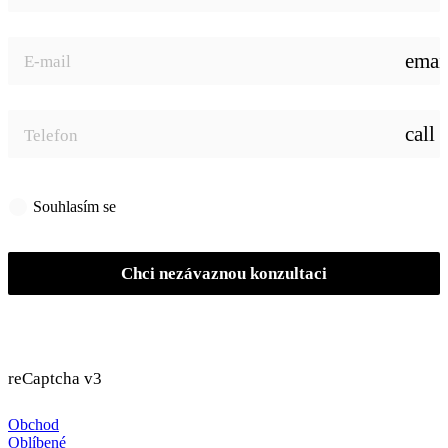
emai
call
Souhlasím se
zpracováním osobních údajů
Chci nezávaznou konzultaci
reCaptcha v3
Obchod
Oblíbené