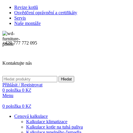
Revize kotlů
Osvědčení oprávnění a certifikáty
Servis
Naše montáže
+420 777 772 095
Kontaktujte nás
Hledat
Přihlásit / Registrovat
0
položka
0
Kč
Menu
0
položka
0
Kč
Cenová kalkulace
Kalkulace klimatizace
Kalkulace kotle na tuhá paliva
Kalkulace tepelného čerpadla