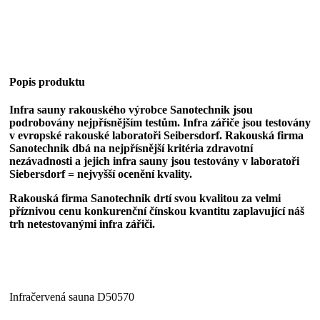
Popis produktu
Infra sauny rakouského výrobce Sanotechnik jsou
podrobovány nejpřísnějším testům. Infra zářiče jsou testovány
v evropské rakouské laboratoři Seibersdorf. Rakouská firma
Sanotechnik dbá na nejpřísnější kritéria zdravotní
nezávadnosti a jejich infra sauny jsou testovány v laboratoři
Siebersdorf = nejvyšší ocenění kvality.
Rakouská firma Sanotechnik drtí svou kvalitou za velmi
příznivou cenu konkurenční čínskou kvantitu zaplavující náš
trh netestovanými infra zářiči.
Infračervená sauna D50570