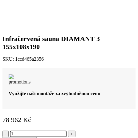
až
130
549 Kč
Infračervená sauna DIAMANT 3
155x108x190
SKU:
1ccd465a2356
Využijte naší montáže za zvýhodněnou cenu
78 962
Kč
Infračervená