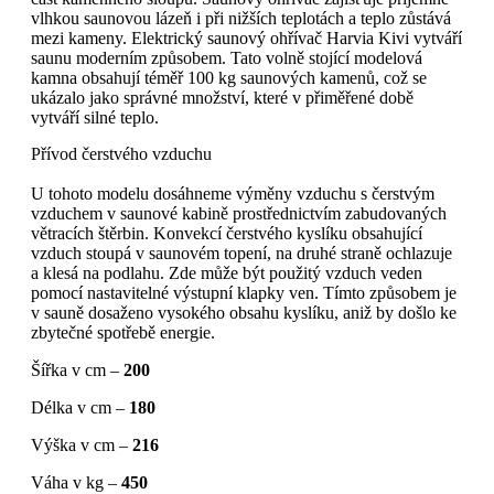
vlhkou saunovou lázeň i při nižších teplotách a teplo zůstává
mezi kameny. Elektrický saunový ohřívač Harvia Kivi vytváří
saunu moderním způsobem. Tato volně stojící modelová
kamna
obsahuj
í
téměř 100 kg saunových kamenů, což se
ukázalo jako správné množství, které v přiměřené době
vytváří silné teplo.
Přívod čerstvého vzduchu
U tohoto modelu dosáhneme výměny vzduchu s čerstvým
vzduchem v saunové kabině prostřednictvím zabudovaných
větracích štěrbin. Konvekcí čerst
vého
kyslík
u
obsahující
vzduch stoupá v saunovém topení, na druhé straně ochlazuje
a klesá na podlahu. Zde může být použitý vzduch veden
pomocí nastavitelné výstupní klapky ven. Tímto způsobem je
v sauně dosaženo vysokého obsahu kyslíku, aniž by došlo ke
zbytečné spotřebě energie.
Šířka v cm –
200
Délka v cm –
180
Výška v cm –
216
Váha v kg –
450