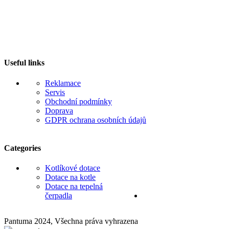
variant.
139
Možnosti
995 Kč
lze
vybrat
na
stránce
produktu
Useful links
Reklamace
Servis
Obchodní podmínky
Doprava
GDPR ochrana osobních údajů
Categories
Kotlíkové dotace
Dotace na kotle
Dotace na tepelná
čerpadla
Pantuma 2024, Všechna práva vyhrazena