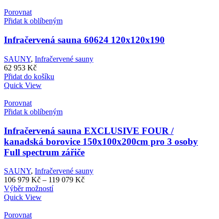
Porovnat
Přidat k oblíbeným
Infračervená sauna 60624 120x120x190
SAUNY
,
Infračervené sauny
62 953
Kč
Přidat do košíku
Quick View
Porovnat
Přidat k oblíbeným
Infračervená sauna EXCLUSIVE FOUR /
kanadská borovice 150x100x200cm pro 3 osoby
Full spectrum zářiče
SAUNY
,
Infračervené sauny
Rozpětí
106 979
Kč
–
119 079
Kč
Tento
cen:
Výběr možností
produkt
106
Quick View
má
979 Kč
více
až
Porovnat