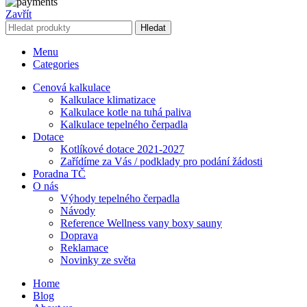
Zavřít
Hledat
Menu
Categories
Cenová kalkulace
Kalkulace klimatizace
Kalkulace kotle na tuhá paliva
Kalkulace tepelného čerpadla
Dotace
Kotlíkové dotace 2021-2027
Zařídíme za Vás / podklady pro podání žádosti
Poradna TČ
O nás
Výhody tepelného čerpadla
Návody
Reference Wellness vany boxy sauny
Doprava
Reklamace
Novinky ze světa
Home
Blog