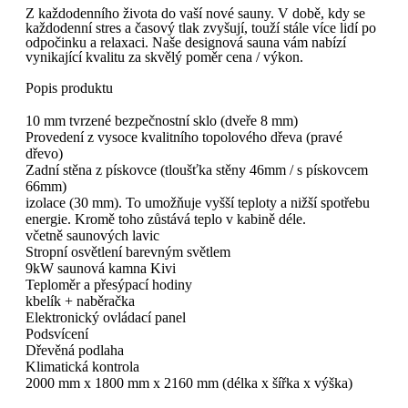
Z každodenního života do vaší nové sauny. V době, kdy
s
e
každodenní stres a časový tlak zvyšují, touží stále více lidí po
odpočinku a relaxaci. Naše designová sauna vám nabízí
vynikající kvalitu za skvělý poměr cena / výkon.
Popis produktu
10 mm tvrzené bezpečnostní sklo (dveře 8 mm)
Provedení z vysoce kvalitního topolového dřeva (pravé
dřevo)
Zadní stěna z pískovce (tloušťka stěny 46mm / s pískovcem
66mm)
izolace (30 mm). To umožňuje vyšší teploty a nižší spotřebu
energie. Kromě toho zůstává teplo v kabině déle.
včetně saunových lavic
Stropní osvětlení barevným světlem
9kW saunová kamna
Kivi
Teploměr a přesýpací hodiny
kbelík +
naběračka
Elektronický
ovládací panel
Podsvícení
Dřevěná podlaha
Klimatická kontrola
20
00 mm x 18
0
0 mm x
216
0 mm (délka x šířka x výška)