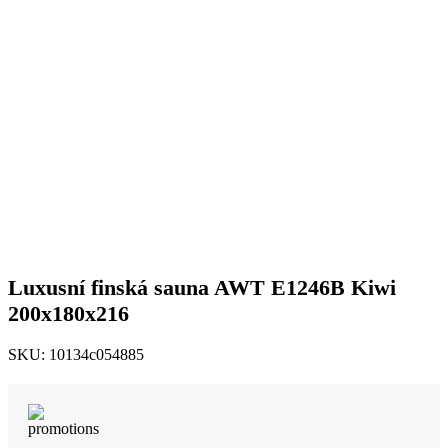
až
351
138 Kč
Luxusní finská sauna AWT E1246B Kiwi
200x180x216
SKU:
10134c054885