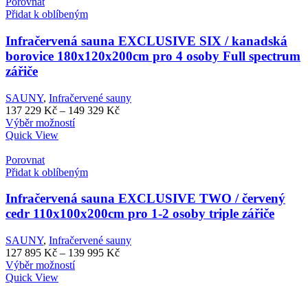
více
až
Porovnat
variant.
165
Přidat k oblíbeným
Možnosti
829 Kč
lze
Infračervená sauna EXCLUSIVE SIX / kanadská
vybrat
borovice 180x120x200cm pro 4 osoby Full spectrum
na
zářiče
stránce
produktu
SAUNY
,
Infračervené sauny
Rozpětí
137 229
Kč
–
149 329
Kč
Tento
cen:
Výběr možností
produkt
137
Quick View
má
229 Kč
více
až
Porovnat
variant.
149
Přidat k oblíbeným
Možnosti
329 Kč
lze
Infračervená sauna EXCLUSIVE TWO / červený
vybrat
cedr 110x100x200cm pro 1-2 osoby triple zářiče
na
stránce
SAUNY
,
Infračervené sauny
produktu
Rozpětí
127 895
Kč
–
139 995
Kč
Tento
cen:
Výběr možností
produkt
127
Quick View
má
895 Kč
více
až