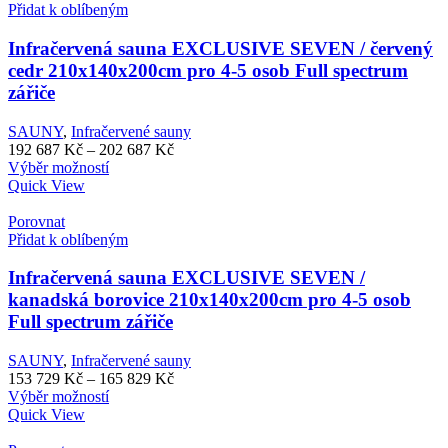
variant.
119
Přidat k oblíbeným
Možnosti
079 Kč
lze
Infračervená sauna EXCLUSIVE SEVEN / červený
vybrat
cedr 210x140x200cm pro 4-5 osob Full spectrum
na
zářiče
stránce
produktu
SAUNY
,
Infračervené sauny
Rozpětí
192 687
Kč
–
202 687
Kč
Tento
cen:
Výběr možností
produkt
192
Quick View
má
687 Kč
více
až
Porovnat
variant.
202
Přidat k oblíbeným
Možnosti
687 Kč
lze
Infračervená sauna EXCLUSIVE SEVEN /
vybrat
kanadská borovice 210x140x200cm pro 4-5 osob
na
Full spectrum zářiče
stránce
produktu
SAUNY
,
Infračervené sauny
Rozpětí
153 729
Kč
–
165 829
Kč
Tento
cen:
Výběr možností
produkt
153
Quick View
má
729 Kč