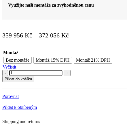
Využijte naší montáže za zvýhodněnou cenu
Rozpětí
359 956
Kč
–
372 056
Kč
cen:
359
Montáž
956 Kč
Bez montáže
Montáž 15% DPH
Montáž 21% DPH
až
Vyčistit
372
Luxusní
finská
056 Kč
Přidat do košíku
sauna
AWT
E1246B
Porovnat
Kiwi
200x180x216
Přidat k oblíbeným
množství
Shipping and returns