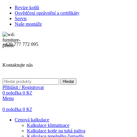
Revize kotlů
Osvědčení oprávnění a certifikáty
Servis
Naše montáže
+420 777 772 095
Kontaktujte nás
Hledat
Přihlásit / Registrovat
0
položka
0
Kč
Menu
0
položka
0
Kč
Cenová kalkulace
Kalkulace klimatizace
Kalkulace kotle na tuhá paliva
Kalkulace tepelného čerpadla