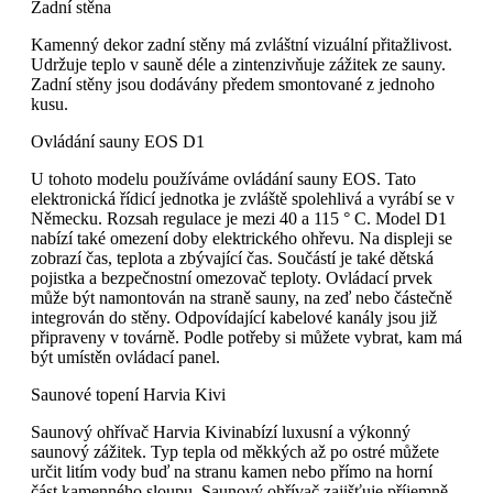
Zadní stěna
Kamenný dekor zadní stěny má zvláštní vizuální přitažlivost.
Udržuje teplo v sauně déle a zintenzivňuje zážitek ze sauny.
Zadní stěny jsou dodávány předem smontované z jednoho
kusu.
Ovládání sauny EOS D1
U tohoto modelu používáme ovládání sauny EOS. Tato
elektronická řídicí jednotka je zvláště spolehlivá a vyrábí se v
Německu. Rozsah regulace je mezi 40 a 115 ° C. Model D1
nabízí také omezení doby elektrického ohřevu. Na displeji se
zobrazí čas, teplota a zbývající čas. Součástí je také dětská
pojistka a bezpečnostní omezovač teploty. Ovládací prvek
může být namontován na straně sauny, na zeď nebo částečně
integrován do stěny. Odpovídající kabelové kanály jsou již
připraveny v továrně. Podle potřeby si můžete vybrat, kam má
být umístěn ovládací panel.
Saunové topení Harvia Kivi
Saunový ohřívač Harvia Kivinabízí luxusní a výkonný
saunový zážitek. Typ tepla od měkkých až po ostré můžete
určit
litím
vody buď na stranu kamen nebo přímo na horní
část kamenného sloupu. Saunový ohřívač zajišťuje příjemně