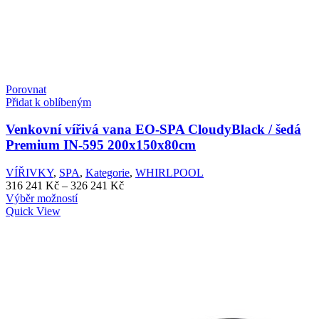
Porovnat
Přidat k oblíbeným
Venkovní vířivá vana EO-SPA CloudyBlack / šedá
Premium IN-595 200x150x80cm
VÍŘIVKY
,
SPA
,
Kategorie
,
WHIRLPOOL
Rozpětí
316 241
Kč
–
326 241
Kč
Tento
cen:
Výběr možností
produkt
316
Quick View
má
241 Kč
více
až
variant.
326
Možnosti
241 Kč
lze
vybrat
na
stránce