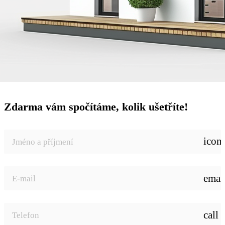
Zdarma vám spočítáme, kolik ušetříte!
icon
emai
call