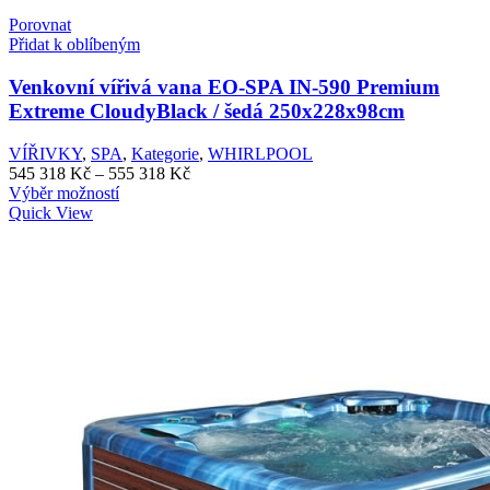
Porovnat
Přidat k oblíbeným
Venkovní vířivá vana EO-SPA IN-590 Premium
Extreme CloudyBlack / šedá 250x228x98cm
VÍŘIVKY
,
SPA
,
Kategorie
,
WHIRLPOOL
Rozpětí
545 318
Kč
–
555 318
Kč
Tento
cen:
Výběr možností
produkt
545
Quick View
má
318 Kč
více
až
variant.
555
Možnosti
318 Kč
lze
vybrat
na
stránce
produktu