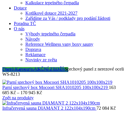
Kalkulace tepelného čerpadla
Dotace
Kotlíkové dotace 2021-2027
Zařídíme za Vás / podklady pro podání žádosti
Poradna TČ
O nás
Výhody tepelného čerpadla
Návody
Reference Wellness vany boxy sauny
Doprava
Reklamace
Novinky ze světa
Domů
Kategorie
AKČNÍ ZBOŽÍ
Sprchový panel z nerezové oceli
Chci zpracovat nezávaznou nabídku
WS-8213
Parní sprchový box Mocoori SHA1010205 100x100x219
163
Rozpětí
685
Kč
–
170 945
Kč
cen:
Zpět na produkty
163
685 Kč
Infračervená sauna DIAMANT 2 122x104x190cm
72 084
Kč
až
170
945 Kč