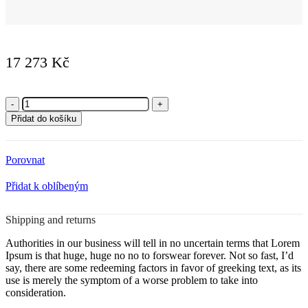
17 273
Kč
Sprchový
panel
Přidat do košíku
z
nerezové
oceli
Porovnat
WS-
8213
Přidat k oblíbeným
množství
Shipping and returns
Authorities in our business will tell in no uncertain terms that Lorem
Ipsum is that huge, huge no no to forswear forever. Not so fast, I’d
say, there are some redeeming factors in favor of greeking text, as its
use is merely the symptom of a worse problem to take into
consideration.