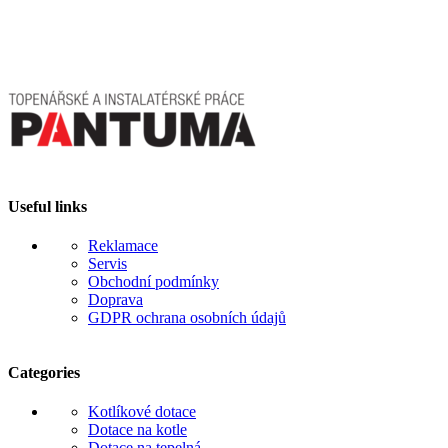
má
320 Kč
více
až
variant.
414
Možnosti
320 Kč
lze
vybrat
na
stránce
produktu
Useful links
Reklamace
Servis
Obchodní podmínky
Doprava
GDPR ochrana osobních údajů
Categories
Kotlíkové dotace
Dotace na kotle
Dotace na tepelná