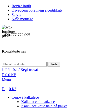
0
0
Revize kotlů
Osvědčení oprávnění a certifikáty
Servis
Naše montáže
+420 777 772 095
Kontaktujte nás
Hledat
Přihlásit / Registrovat
0
0
Kč
Menu
0
Kč
Cenová kalkulace
Kalkulace klimatizace
Kalkulace kotle na tuhá paliva