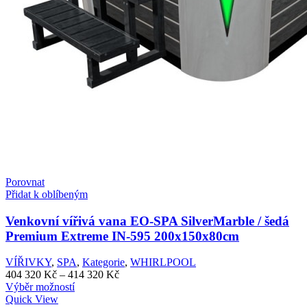
Porovnat
Přidat k oblíbeným
Venkovní vířivá vana EO-SPA SilverMarble / šedá
Premium Extreme IN-595 200x150x80cm
VÍŘIVKY
,
SPA
,
Kategorie
,
WHIRLPOOL
Rozpětí
404 320
Kč
–
414 320
Kč
Tento
cen:
Výběr možností
produkt
404
Quick View