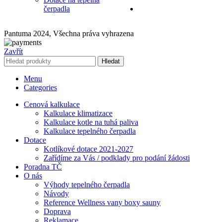
čerpadla
Pantuma 2024, Všechna práva vyhrazena
Zavřít
Hledat
Menu
Categories
Cenová kalkulace
Kalkulace klimatizace
Kalkulace kotle na tuhá paliva
Kalkulace tepelného čerpadla
Dotace
Kotlíkové dotace 2021-2027
Zařídíme za Vás / podklady pro podání žádosti
Poradna TČ
O nás
Výhody tepelného čerpadla
Návody
Reference Wellness vany boxy sauny
Doprava
Reklamace