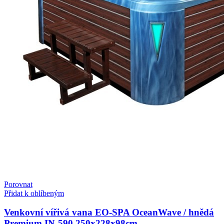
Porovnat
Přidat k oblíbeným
Venkovní vířivá vana EO-SPA OceanWave / hnědá
Premium IN-590 250x228x98cm